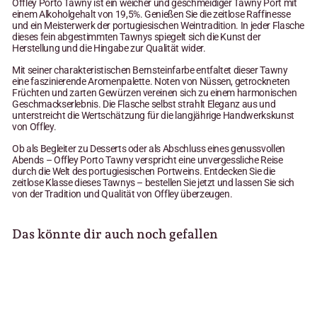
Offley Porto Tawny ist ein weicher und geschmeidiger Tawny Port mit
einem Alkoholgehalt von 19,5%. Genießen Sie die zeitlose Raffinesse
und ein Meisterwerk der portugiesischen Weintradition. In jeder Flasche
dieses fein abgestimmten Tawnys spiegelt sich die Kunst der
Herstellung und die Hingabe zur Qualität wider.
Mit seiner charakteristischen Bernsteinfarbe entfaltet dieser Tawny
eine faszinierende Aromenpalette. Noten von Nüssen, getrockneten
Früchten und zarten Gewürzen vereinen sich zu einem harmonischen
Geschmackserlebnis. Die Flasche selbst strahlt Eleganz aus und
unterstreicht die Wertschätzung für die langjährige Handwerkskunst
von Offley.
Ob als Begleiter zu Desserts oder als Abschluss eines genussvollen
Abends – Offley Porto Tawny verspricht eine unvergessliche Reise
durch die Welt des portugiesischen Portweins. Entdecken Sie die
zeitlose Klasse dieses Tawnys – bestellen Sie jetzt und lassen Sie sich
von der Tradition und Qualität von Offley überzeugen.
Das könnte dir auch noch gefallen