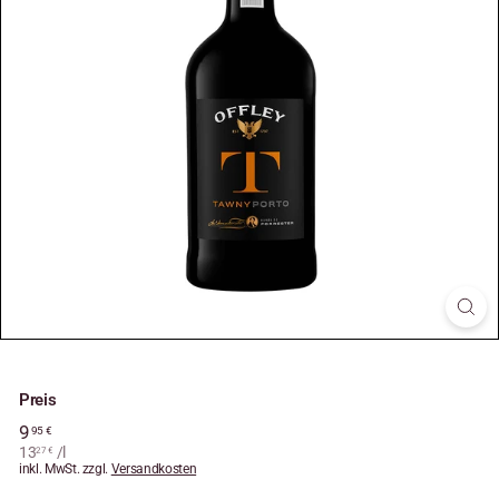
Preis
Normaler
9
9,95
95 €
Preis
13
€
13,27
/
l
27 €
inkl. MwSt. zzgl.
€
Versandkosten