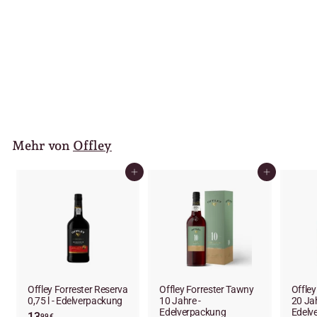
Offley Porto Tawny
9
9
95 €
13,27 €/l
,
9
5
€
Mehr von
Offley
In den Einkaufswagen legen
In den Einkaufswagen legen
Offley Forrester Reserva
Offley Forrester Tawny
Offley
0,75 l - Edelverpackung
10 Jahre -
20 Jah
Edelverpackung
Edelv
13
1
99 €