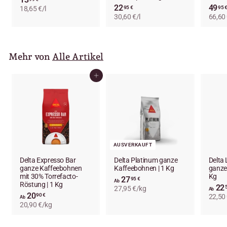
22
2
49
95 €
95 
18,65 €/l
3
30,60 €/l
2
66,60
,
,
9
9
9
5
€
Mehr von
Alle Artikel
€
In den Einkaufswagen legen
AUSVERKAUFT
Delta Expresso Bar
Delta Platinum ganze
Delta 
ganze Kaffeebohnen
Kaffeebohnen | 1 Kg
ganze
mit 30% Torrefacto-
Kg
27
A
95 €
Ab
Röstung | 1 Kg
22
27,95 €/kg
b
Ab
20
A
90 €
22,50
2
Ab
20,90 €/kg
b
7
2
,
0