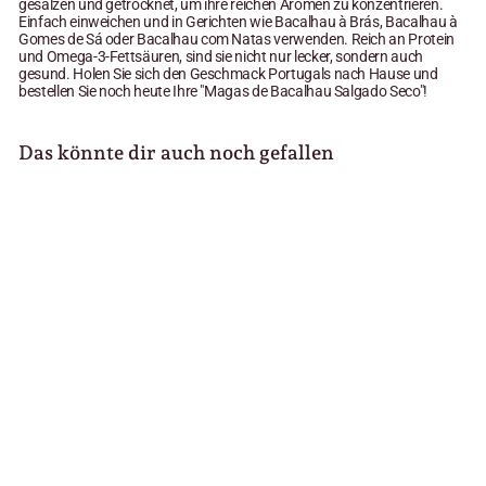
gesalzen und getrocknet, um ihre reichen Aromen zu konzentrieren.
Einfach einweichen und in Gerichten wie Bacalhau à Brás, Bacalhau à
Gomes de Sá oder Bacalhau com Natas verwenden. Reich an Protein
und Omega-3-Fettsäuren, sind sie nicht nur lecker, sondern auch
gesund. Holen Sie sich den Geschmack Portugals nach Hause und
bestellen Sie noch heute Ihre "Magas de Bacalhau Salgado Seco"!
Das könnte dir auch noch gefallen
Migas de Bacalhau
Salgado Seco -
Stockfischstreifen 400g
12
1
50 €
31,25 €/kg
2
,