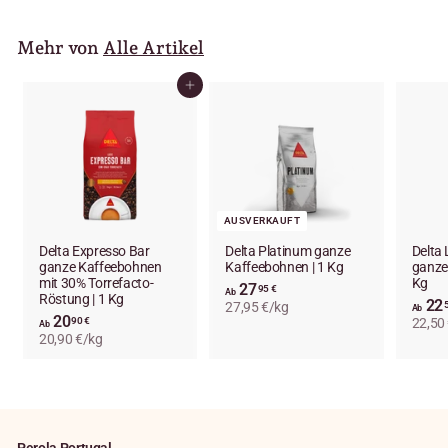
5
0
Mehr von
€
Alle Artikel
In den Einkaufswagen legen
AUSVERKAUFT
Delta Expresso Bar
Delta Platinum ganze
Delta 
ganze Kaffeebohnen
Kaffeebohnen | 1 Kg
ganze
mit 30% Torrefacto-
Kg
27
A
95 €
Ab
Röstung | 1 Kg
22
27,95 €/kg
b
Ab
20
A
90 €
22,50
2
Ab
20,90 €/kg
b
7
2
,
0
9
,
5
9
€
0