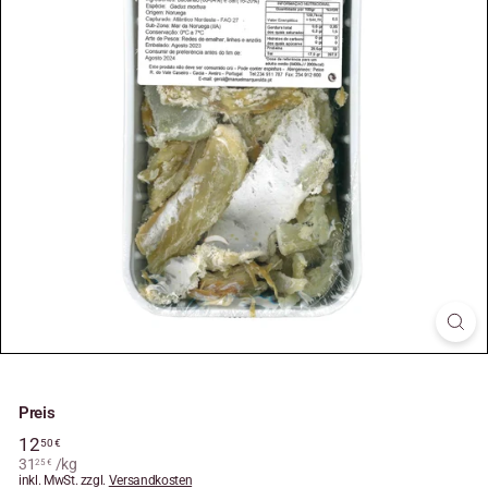
Preis
Normaler
12
12,50
50 €
Preis
31
31,25
/
€
kg
25 €
inkl. MwSt. zzgl.
€
Versandkosten