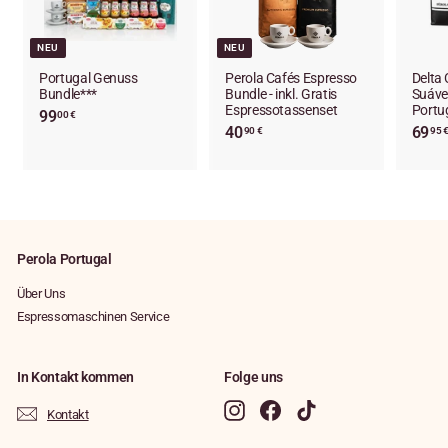
NEU
NEU
Portugal Genuss
Perola Cafés Espresso
Delta 
Bundle***
Bundle - inkl. Gratis
Suáve
Espressotassenset
Portug
99
9
00 €
40
4
69
90 €
95 
9
0
,
,
0
9
0
0
€
€
Perola Portugal
Über Uns
Espressomaschinen Service
In Kontakt kommen
Folge uns
Instagram
Facebook
TikTok
Kontakt