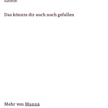
Aufstrich.
Das könnte dir auch noch gefallen
Manná Pate de
Sardinha -
Sardinenpaste scharf
65g
1
1
95 €
3,00 €/100 g
,
9
5
€
Mehr von
Manná