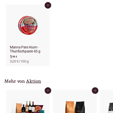
In den Einkaufswagen legen
Manna Pate Atum -
Thunfischpaste 65 g
1
1
95 €
3,00 €/100 g
,
9
5
€
Mehr von
Aktion
In den Einkaufswagen legen
In den Einkaufswagen legen