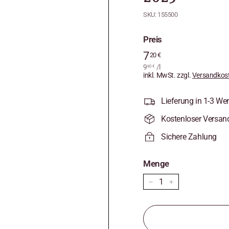
SKU:
155500
Preis
Normaler
7
7,20
20 €
Preis
9
9,60
/
l
€
60 €
inkl. MwSt. zzgl.
€
Versandkos
Lieferung in 1-3 We
Kostenloser Versan
Sichere Zahlung
Menge
−
+