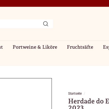
Suchen
st
Portweine & Liköre
Fruchtsäfte
Es
Startseite
/
Herdade do E
2023