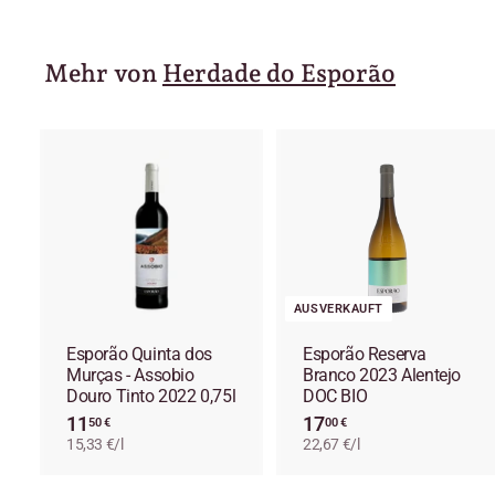
0
€
Mehr von
Herdade do Esporão
I
n
d
e
n
E
i
n
AUSVERKAUFT
k
a
Esporão Quinta dos
Esporão Reserva
u
Murças - Assobio
Branco 2023 Alentejo
f
Douro Tinto 2022 0,75l
DOC BIO
s
11
1
17
1
w
50 €
00 €
a
15,33 €/l
1
22,67 €/l
7
g
,
,
e
5
0