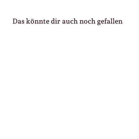
Das könnte dir auch noch gefallen
Herdade do Esporão -
Monte Velho Tinto
2023
7
7
20 €
9,60 €/l
,
2