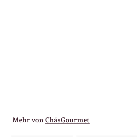
Eckige Teedose grün
"Portugal" mit losen
Tee Ihrer Wahl
9
9
50 €
,
5
0
€
Mehr von
ChásGourmet