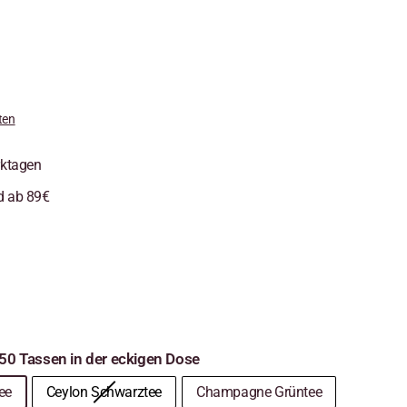
ten
rktagen
d ab 89€
. 50 Tassen in der eckigen Dose
ee
Ceylon Schwarztee
Champagne Grüntee