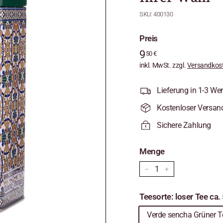
SKU:
400130
Preis
Normaler
9
9,50
50 €
Preis
inkl. MwSt. zzgl.
€
Versandkos
Lieferung in 1-3 We
Kostenloser Versan
Sichere Zahlung
Menge
−
+
Teesorte: loser Tee ca
Verde sencha Grüner T