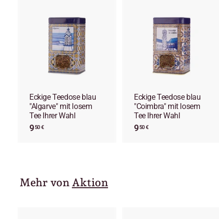
I
I
n
d
e
n
E
i
i
n
k
a
Eckige Teedose blau
Eckige Teedose blau
u
"Algarve" mit losem
"Coimbra" mit losem
f
f
Tee Ihrer Wahl
Tee Ihrer Wahl
s
9
9
9
9
w
50 €
50 €
a
,
,
g
5
5
e
0
0
n
€
€
l
l
e
Mehr von
Aktion
g
e
n