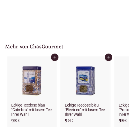
Eckige Teedose blau
"Algarve" mit losem Tee
Ihrer Wahl
9
9
50 €
,
5
0
€
Mehr von
ChásGourmet
In den Einkaufswagen legen
In den Einkaufswagen legen
Eckige Teedose blau
Eckige Teedose blau
Eckig
"Coimbra" mit losem Tee
"Electrico" mit losem Tee
"Porto
Ihrer Wahl
Ihrer Wahl
Ihrer 
9
9
9
9
9
50 €
50 €
50 €
,
,
,