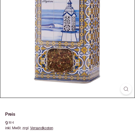
Preis
Normaler
9
9,50
50 €
Preis
inkl. MwSt. zzgl.
€
Versandkosten