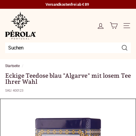
Direkt
Versandkostenfrei ab € 89
zum
Pause
Inhalt
P
Diashow
é
Seit
r
o
l
a
Suche
P
o
Startseite
/
r
Eckige Teedose blau "Algarve" mit losem Tee
t
Ihrer Wahl
u
SKU:
400123
g
a
l